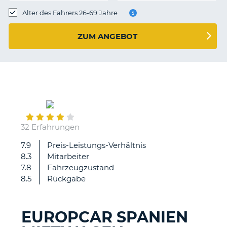
s
Alter des Fahrers 26-69 Jahre
ZUM ANGEBOT
s
June
07
32 Erfahrungen
7.9
Preis-Leistungs-Verhältnis
-.
8.3
Mitarbeiter
Wagen
7.8
Fahrzeugzustand
innen
8.5
Rückgabe
nicht
sauber,
das
EUROPCAR SPANIEN
Reserverad
Z