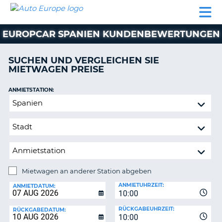
AUTO
MIETWAGEN
WOHNMOBILE
MIETWAGEN
PARTNER
HILFE
EUROPE
MIETEN
WOHNMOBILE
EUROPCAR SPANIEN KUNDENBEWERTUNGEN
N
MIETEN
PARTNER
SUCHEN UND VERGLEICHEN SIE
NE
MIETWAGEN PREISE
HILFE
NG
MEIN
ANMIETSTATION:
KONTO
Mietwagen
MEINE
an
BUCHUNG
anderer
Station
SCHWEIZ
abgeben
SPRACHE
Mietwagen an anderer Station abgeben
RÜCKGABESTATION:
ANMIETUHRZEIT:
ANMIETDATUM:
10:00
?
RÜCKGABEUHRZEIT:
RÜCKGABEDATUM:
10:00