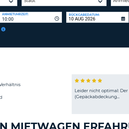
BE
ANMIETUHRZEIT:
RÜCKGABEDATUM:
10:00
Verhältnis
Leider nicht optimal: De
(Gepäckabdeckung...
d
EN MIETWAGEN ERFAH