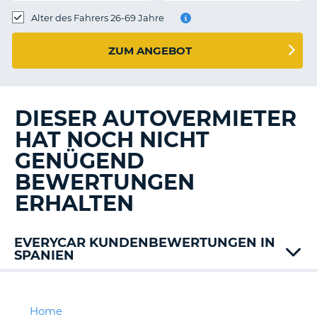
s
Alter des Fahrers 26-69 Jahre
ZUM ANGEBOT
s
DIESER AUTOVERMIETER
HAT NOCH NICHT
GENÜGEND
BEWERTUNGEN
ERHALTEN
EVERYCAR KUNDENBEWERTUNGEN IN
SPANIEN
Alamo
Autos
Menorca
Home
Z