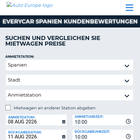
AUTO
MIETWAGEN
WOHNMOBILE
MIETWAGEN
PARTNER
HILFE
EUROPE
MIETEN
WOHNMOBILE
EVERYCAR SPANIEN KUNDENBEWERTUNGEN
N
MIETEN
PARTNER
SUCHEN UND VERGLEICHEN SIE
NE
MIETWAGEN PREISE
HILFE
NG
MEIN
ANMIETSTATION:
KONTO
Mietwagen
MEINE
an
BUCHUNG
anderer
Station
SCHWEIZ
abgeben
SPRACHE
Mietwagen an anderer Station abgeben
RÜCKGABESTATION:
ANMIETUHRZEIT:
ANMIETDATUM:
10:00
?
RÜCKGABEUHRZEIT:
RÜCKGABEDATUM:
10:00