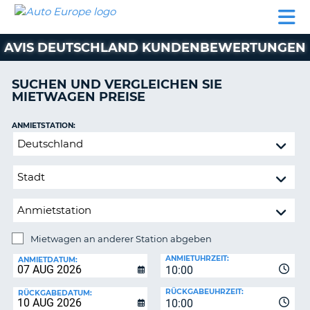
AUTO
MIETWAGEN
WOHNMOBILE
MIETWAGEN
PARTNER
HILFE
EUROPE
MIETEN
WOHNMOBILE
AVIS DEUTSCHLAND KUNDENBEWERTUNGEN
N
MIETEN
PARTNER
SUCHEN UND VERGLEICHEN SIE
NE
MIETWAGEN PREISE
HILFE
NG
MEIN
ANMIETSTATION:
KONTO
Mietwagen
MEINE
an
BUCHUNG
anderer
Station
SCHWEIZ
abgeben
SPRACHE
Mietwagen an anderer Station abgeben
RÜCKGABESTATION:
ANMIETUHRZEIT:
ANMIETDATUM:
10:00
?
RÜCKGABEUHRZEIT:
RÜCKGABEDATUM:
10:00