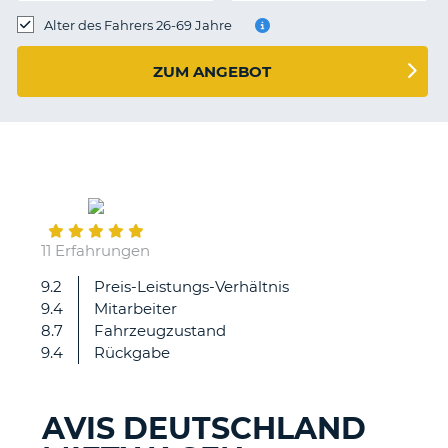
s
Alter des Fahrers 26-69 Jahre
ZUM ANGEBOT
s
June
17
11 Erfahrungen
9.2
Preis-Leistungs-Verhältnis
Die
9.4
Mitarbeiter
Fahrzeugübernahme
8.7
Fahrzeugzustand
lief
9.4
Rückgabe
reibungslos.
AVIS DEUTSCHLAND
Z