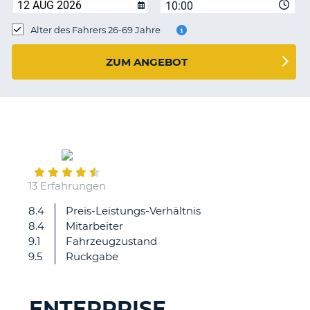
s
10:00
Alter des Fahrers 26-69 Jahre
ZUM ANGEBOT
s
May
12
13 Erfahrungen
8.4
Preis-Leistungs-Verhältnis
War
8.4
Mitarbeiter
das
9.1
Fahrzeugzustand
erste
9.5
Rückgabe
Mal
und
war
ENTERPRISE
super.
Z