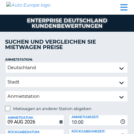
AUTO
MIETWAGEN
WOHNMOBILE
MIETWAGEN
PARTNER
HILFE
EUROPE
MIETEN
WOHNMOBILE
ENTERPRISE DEUTSCHLAND
N
MIETEN
KUNDENBEWERTUNGEN
PARTNER
NE
SUCHEN UND VERGLEICHEN SIE
HILFE
NG
MIETWAGEN PREISE
MEIN
KONTO
ANMIETSTATION:
Mietwagen
MEINE
an
BUCHUNG
anderer
SCHWEIZ
Station
abgeben
SPRACHE
Mietwagen an anderer Station abgeben
RÜCKGABESTATION:
ANMIETUHRZEIT:
ANMIETDATUM:
?
10:00
RÜCKGABEUHRZEIT:
RÜCKGABEDATUM: