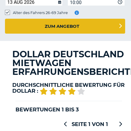
s
10:00
Alter des Fahrers 26-69 Jahre
ZUM ANGEBOT
s
DOLLAR DEUTSCHLAND
MIETWAGEN
ERFAHRUNGENSBERICHT
DURCHSCHNITTLICHE BEWERTUNG FÜR
DOLLAR :
BEWERTUNGEN 1 BIS 3
SEITE 1 VON 1
Z