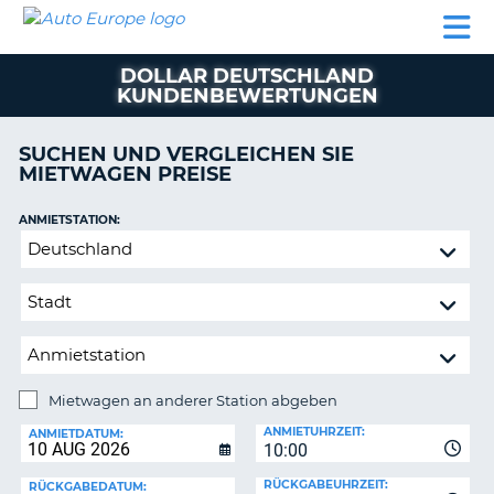
AUTO
MIETWAGEN
WOHNMOBILE
MIETWAGEN
PARTNER
HILFE
EUROPE
MIETEN
WOHNMOBILE
DOLLAR DEUTSCHLAND
N
MIETEN
KUNDENBEWERTUNGEN
PARTNER
NE
SUCHEN UND VERGLEICHEN SIE
HILFE
NG
MIETWAGEN PREISE
MEIN
KONTO
ANMIETSTATION:
Mietwagen
MEINE
an
BUCHUNG
anderer
SCHWEIZ
Station
abgeben
SPRACHE
Mietwagen an anderer Station abgeben
RÜCKGABESTATION:
ANMIETUHRZEIT:
ANMIETDATUM:
?
10:00
RÜCKGABEUHRZEIT:
RÜCKGABEDATUM: