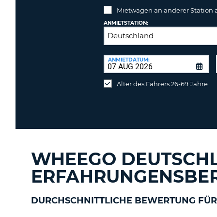
Mietwagen an anderer Station
ANMIETSTATION:
RÜCKGABESTATION:
ANMIETDATUM:
Mietwagen
an
Alter des Fahrers 26-69 Jahre
anderer
Station
abgeben
WHEEGO DEUTSCH
ERFAHRUNGENSBER
DURCHSCHNITTLICHE BEWERTUNG FÜR