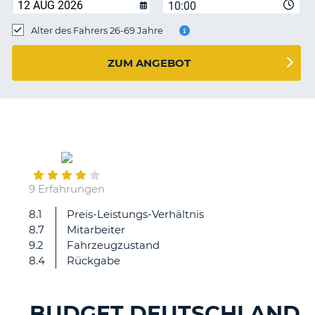
s
10:00
Alter des Fahrers 26-69 Jahre
ZUM ANGEBOT
s
January
15
9 Erfahrungen
8.1
Preis-Leistungs-Verhältnis
Alles
8.7
Mitarbeiter
bestens
9.2
Fahrzeugzustand
8.4
Rückgabe
BUDGET DEUTSCHLAND
Z