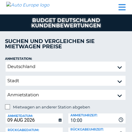
AUTO
MIETWAGEN
WOHNMOBILE
MIETWAGEN
PARTNER
HILFE
EUROPE
MIETEN
WOHNMOBILE
BUDGET DEUTSCHLAND
N
MIETEN
KUNDENBEWERTUNGEN
PARTNER
NE
SUCHEN UND VERGLEICHEN SIE
HILFE
NG
MIETWAGEN PREISE
MEIN
KONTO
ANMIETSTATION:
Mietwagen
MEINE
an
BUCHUNG
anderer
SCHWEIZ
Station
abgeben
SPRACHE
Mietwagen an anderer Station abgeben
RÜCKGABESTATION:
ANMIETUHRZEIT:
ANMIETDATUM:
?
10:00
RÜCKGABEUHRZEIT:
RÜCKGABEDATUM: