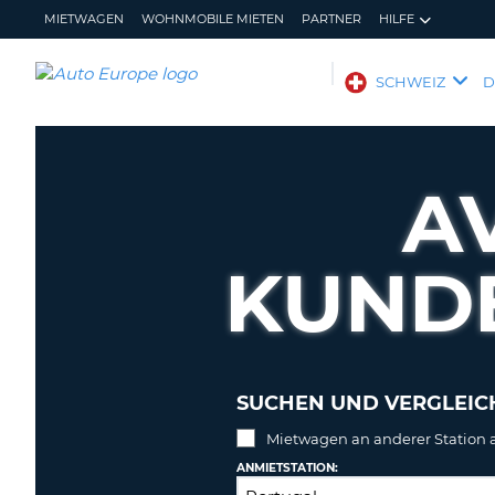
MIETWAGEN
WOHNMOBILE MIETEN
PARTNER
HILFE
AUTO
SCHWEIZ
EUROPE
MIETWAGEN
WOHNMOBILE
A
MIETEN
PARTNER
KUND
HILFE
MEIN
MEINE
KONTO
BUCHUNG
SCHWEIZ
SPRACHE
SUCHEN UND VERGLEICH
Mietwagen an anderer Station
ANMIETSTATION: