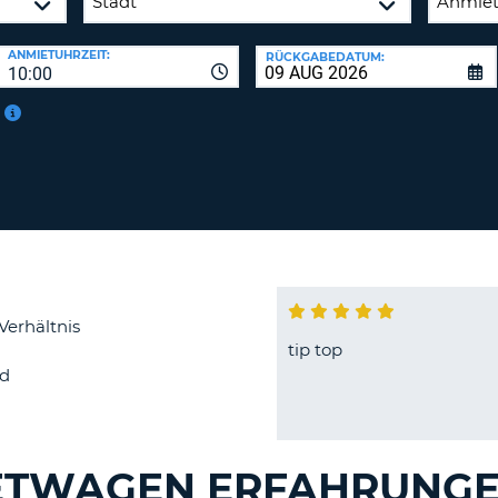
BE
ANMIETUHRZEIT:
RÜCKGABEDATUM:
10:00
Verhältnis
tip top
d
IETWAGEN ERFAHRUNGE