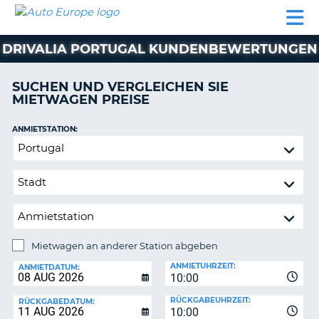
AUTO
MIETWAGEN
WOHNMOBILE
MIETWAGEN
PARTNER
HILFE
EUROPE
MIETEN
WOHNMOBILE
DRIVALIA PORTUGAL KUNDENBEWERTUNGEN
N
MIETEN
PARTNER
SUCHEN UND VERGLEICHEN SIE
NE
MIETWAGEN PREISE
HILFE
NG
MEIN
ANMIETSTATION:
KONTO
Mietwagen
MEINE
an
BUCHUNG
anderer
Station
SCHWEIZ
abgeben
SPRACHE
Mietwagen an anderer Station abgeben
RÜCKGABESTATION:
ANMIETUHRZEIT:
ANMIETDATUM:
10:00
?
RÜCKGABEUHRZEIT:
RÜCKGABEDATUM:
10:00