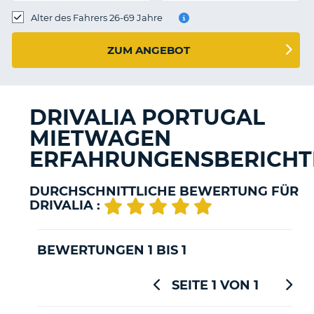
s
Alter des Fahrers 26-69 Jahre
ZUM ANGEBOT
s
DRIVALIA PORTUGAL
MIETWAGEN
ERFAHRUNGENSBERICHT
DURCHSCHNITTLICHE BEWERTUNG FÜR
DRIVALIA :
BEWERTUNGEN 1 BIS 1
SEITE 1 VON 1
Z