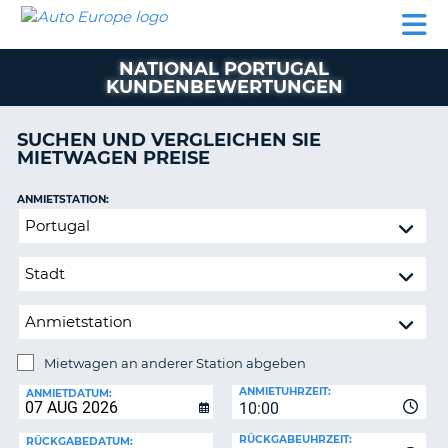
AUTO
MIETWAGEN
WOHNMOBILE
MIETWAGEN
PARTNER
HILFE
EUROPE
MIETEN
WOHNMOBILE
NATIONAL PORTUGAL
N
MIETEN
KUNDENBEWERTUNGEN
PARTNER
NE
SUCHEN UND VERGLEICHEN SIE
HILFE
NG
MIETWAGEN PREISE
MEIN
KONTO
ANMIETSTATION:
Mietwagen
MEINE
an
BUCHUNG
anderer
SCHWEIZ
Station
abgeben
SPRACHE
Mietwagen an anderer Station abgeben
RÜCKGABESTATION:
ANMIETUHRZEIT:
ANMIETDATUM:
?
10:00
RÜCKGABEUHRZEIT:
RÜCKGABEDATUM: