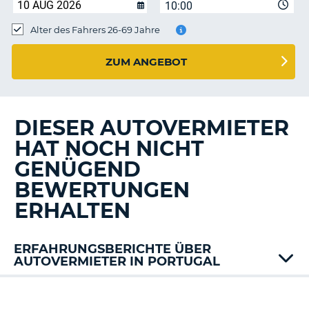
s
10:00
Alter des Fahrers 26-69 Jahre
ZUM ANGEBOT
s
DIESER AUTOVERMIETER
HAT NOCH NICHT
GENÜGEND
BEWERTUNGEN
ERHALTEN
ERFAHRUNGSBERICHTE ÜBER
AUTOVERMIETER IN PORTUGAL
Alamo
AT
Z