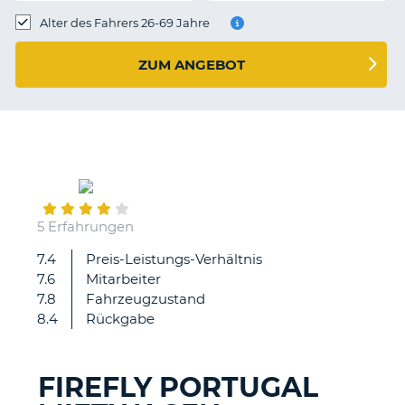
s
Alter des Fahrers 26-69 Jahre
ZUM ANGEBOT
s
July
16
5 Erfahrungen
7.4
Preis-Leistungs-Verhältnis
Reibungsloser
7.6
Mitarbeiter
Ablauf
7.8
Fahrzeugzustand
bei
8.4
Rückgabe
Empfang
&
Rückgabe
FIREFLY PORTUGAL
des
Z