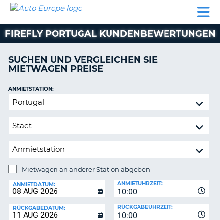
AUTO
MIETWAGEN
WOHNMOBILE
MIETWAGEN
PARTNER
HILFE
EUROPE
MIETEN
WOHNMOBILE
FIREFLY PORTUGAL KUNDENBEWERTUNGEN
N
MIETEN
PARTNER
SUCHEN UND VERGLEICHEN SIE
NE
MIETWAGEN PREISE
HILFE
NG
MEIN
ANMIETSTATION:
KONTO
Mietwagen
MEINE
an
BUCHUNG
anderer
Station
SCHWEIZ
abgeben
SPRACHE
Mietwagen an anderer Station abgeben
RÜCKGABESTATION:
ANMIETUHRZEIT:
ANMIETDATUM:
10:00
?
RÜCKGABEUHRZEIT:
RÜCKGABEDATUM:
10:00