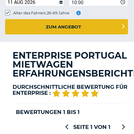
s
10:00
Alter des Fahrers 26-69 Jahre
ZUM ANGEBOT
s
ENTERPRISE PORTUGAL
MIETWAGEN
ERFAHRUNGENSBERICHT
DURCHSCHNITTLICHE BEWERTUNG FÜR
ENTERPRISE :
BEWERTUNGEN 1 BIS 1
SEITE 1 VON 1
Z