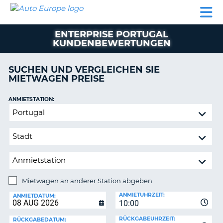
AUTO
MIETWAGEN
WOHNMOBILE
MIETWAGEN
PARTNER
HILFE
EUROPE
MIETEN
WOHNMOBILE
ENTERPRISE PORTUGAL
N
MIETEN
KUNDENBEWERTUNGEN
PARTNER
NE
SUCHEN UND VERGLEICHEN SIE
HILFE
NG
MIETWAGEN PREISE
MEIN
KONTO
ANMIETSTATION:
Mietwagen
MEINE
an
BUCHUNG
anderer
SCHWEIZ
Station
abgeben
SPRACHE
Mietwagen an anderer Station abgeben
RÜCKGABESTATION:
ANMIETUHRZEIT:
ANMIETDATUM:
?
10:00
RÜCKGABEUHRZEIT:
RÜCKGABEDATUM: