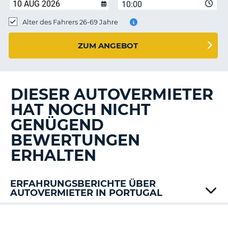
s
10:00
Alter des Fahrers 26-69 Jahre
ZUM ANGEBOT
s
DIESER AUTOVERMIETER
HAT NOCH NICHT
GENÜGEND
BEWERTUNGEN
ERHALTEN
ERFAHRUNGSBERICHTE ÜBER
AUTOVERMIETER IN PORTUGAL
Alamo
AT
Z