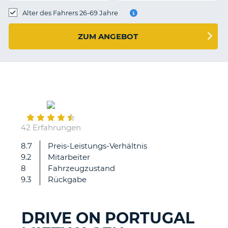
s
Alter des Fahrers 26-69 Jahre
ZUM ANGEBOT
s
September
22
42 Erfahrungen
8.7
Preis-Leistungs-Verhältnis
Gute
9.2
Mitarbeiter
8
Fahrzeugzustand
9.3
Rückgabe
DRIVE ON PORTUGAL
Z