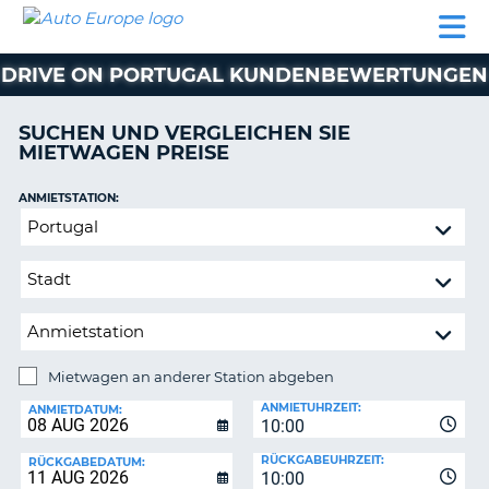
AUTO
MIETWAGEN
WOHNMOBILE
MIETWAGEN
PARTNER
HILFE
EUROPE
MIETEN
WOHNMOBILE
DRIVE ON PORTUGAL KUNDENBEWERTUNGEN
N
MIETEN
PARTNER
SUCHEN UND VERGLEICHEN SIE
NE
MIETWAGEN PREISE
HILFE
NG
MEIN
ANMIETSTATION:
KONTO
Mietwagen
MEINE
an
BUCHUNG
anderer
Station
SCHWEIZ
abgeben
SPRACHE
Mietwagen an anderer Station abgeben
RÜCKGABESTATION:
ANMIETUHRZEIT:
ANMIETDATUM:
10:00
?
RÜCKGABEUHRZEIT:
RÜCKGABEDATUM:
10:00